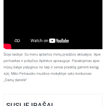
Šioje laidoje: Su meru aptartos metų pradžios aktualijos. Apie
pertvarkas ir pokyčius Aplinkos apsaugoje. Pasakojimas apie
mūsų šalyje palyginus ne taip ir seniai pradėtą gaminti kietąjį
sūrį. Miko Petrausko muzikos mokykloje vyko konkursas
,,Dainų dainelė“.
SUSIJĘ ĮRAŠAI