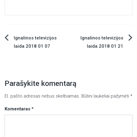
Ignalinos televizijos
Ignalinos televizijos
Navigacija
laida 2018 01 07
laida 2018 01 21
tarp
įrašų
Parašykite komentarą
El. pašto adresas nebus skelbiamas.
Būtini laukeliai pažymėti
*
Komentaras
*