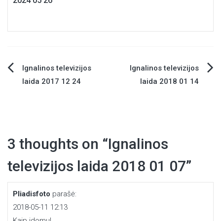
2024 05 26
Ignalinos televizijos
Ignalinos televizijos
Navigacija
laida 2017 12 24
laida 2018 01 14
tarp
įrašų
3 thoughts on “
Ignalinos
televizijos laida 2018 01 07
”
Pliadisfoto
parašė:
2018-05-11 12:13
Kaip idomu!