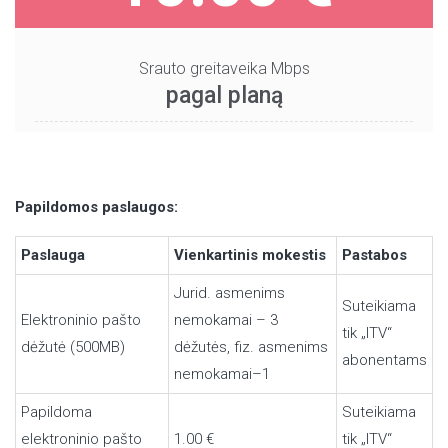
Srauto greitaveika Mbps
pagal planą
Papildomos paslaugos:
Paslauga
Vienkartinis mokestis
Pastabos
Jurid. asmenims
Suteikiama
Elektroninio pašto
nemokamai – 3
tik „ITV“
dėžutė (500MB)
dėžutės, fiz. asmenims
abonentams
nemokamai–1
Papildoma
Suteikiama
elektroninio pašto
1.00 €
tik „ITV“