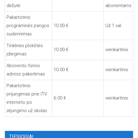
dėžutė
abonentams
Pakartotinis
programinės įrangos
10.00 €
Už 1 val.
suderinimas
Tinklinės plokštės
10.00 €
vienkartinis
įdiegimas
Abonento fizinio
10.00 €
vienkartinis
adreso pakeitimas
Pakartotinis
prijungimas prie ITV
6.00 €
vienkartinis
interneto po
atjungimo už skolas
TIESIOGIAI