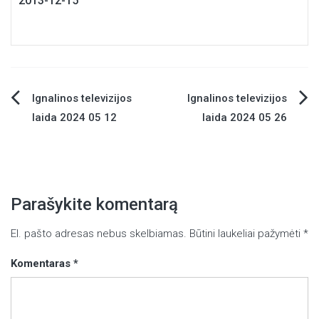
2013-12-15
Ignalinos televizijos
Ignalinos televizijos
Navigacija
laida 2024 05 12
laida 2024 05 26
tarp
įrašų
Parašykite komentarą
El. pašto adresas nebus skelbiamas.
Būtini laukeliai pažymėti
*
Komentaras
*