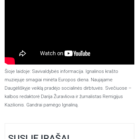
Šioje laidoje: Savivaldybės informacija. Ignalinos krašto
muziejuje smagiai minėta Europos diena. Naujajame
Daugėliškyje veiklą pradėjo socialinės dirbtuvės. Svečiuose –
kalbos redaktorė Darija Žuravliova ir žurnalistas Remigijus
Kazilionis. Gandrai pamėgo Ignaliną.
SUSIJĘ ĮRAŠAI