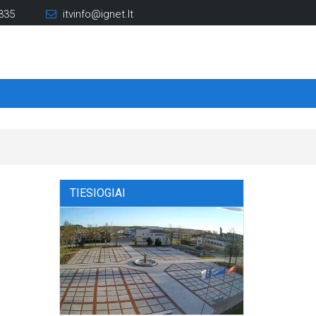
335
itvinfo@ignet.lt
TIESIOGIAI