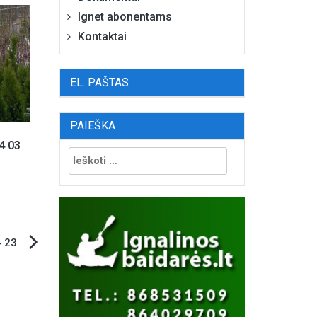
Ignet abonentams
Kontaktai
EL. PAŠTAS
PAIEŠKA
24 03
Ieškoti:
4 23