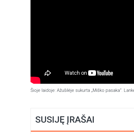
Šioje laidoje: Ažušilėje sukurta „Miško pasaka“. L
SUSIJĘ ĮRAŠAI