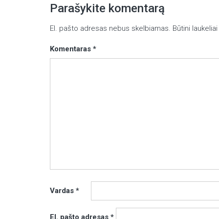
įrašų
Parašykite komentarą
El. pašto adresas nebus skelbiamas.
Būtini laukeli
Komentaras
*
Vardas
*
El. pašto adresas
*