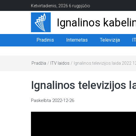
Ketvirtadienis, 2026 6 rugpjūčio
Ignalinos kabelin
Pradinis
Internetas
Televizija
I
Pradžia
/
ITV laidos
/
Ignalinos televizijos laida 2022 1
Ignalinos televizijos 
Paskelbta
2022-12-26