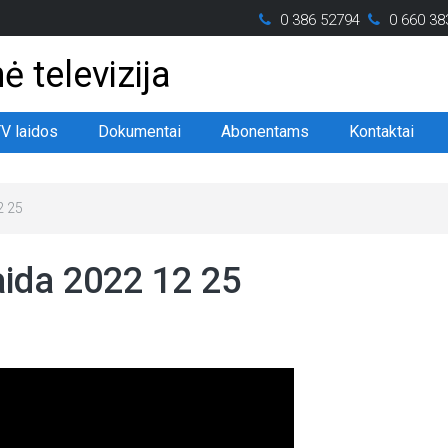
0 386 52794
0 660 38
ė televizija
TV laidos
Dokumentai
Abonentams
Kontaktai
2 25
laida 2022 12 25