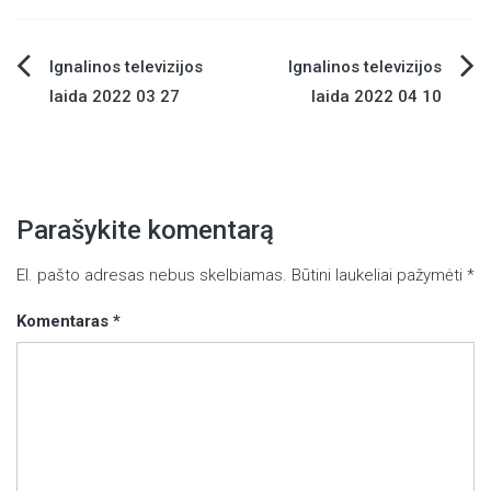
Ignalinos televizijos
Ignalinos televizijos
Navigacija
laida 2022 03 27
laida 2022 04 10
tarp
įrašų
Parašykite komentarą
El. pašto adresas nebus skelbiamas.
Būtini laukeliai pažymėti
*
Komentaras
*