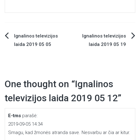
Ignalinos televizijos
Ignalinos televizijos
Navigacija
laida 2019 05 05
laida 2019 05 19
tarp
įrašų
One thought on “
Ignalinos
televizijos laida 2019 05 12
”
E-tms
parašė:
2019-09-05 14:34
Smagu, kad žmonės atranda save. Nesvarbu ar čia ar kitur.