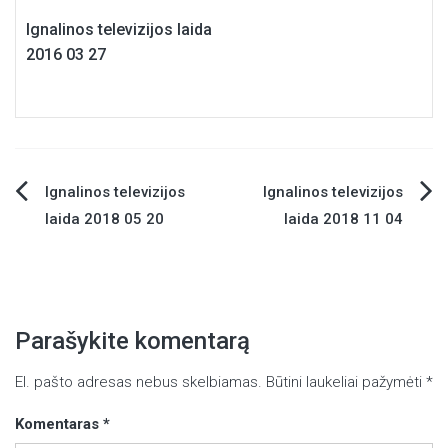
Ignalinos televizijos laida
2016 03 27
Ignalinos televizijos
Ignalinos televizijos
Navigacija
laida 2018 05 20
laida 2018 11 04
tarp
įrašų
Parašykite komentarą
El. pašto adresas nebus skelbiamas.
Būtini laukeliai pažymėti
*
Komentaras
*