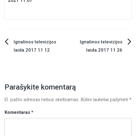
2021 11 07
Ignalinos televizijos
Ignalinos televizijos
Navigacija
laida 2017 11 12
laida 2017 11 26
tarp
įrašų
Parašykite komentarą
El. pašto adresas nebus skelbiamas.
Būtini laukeliai pažymėti
*
Komentaras
*