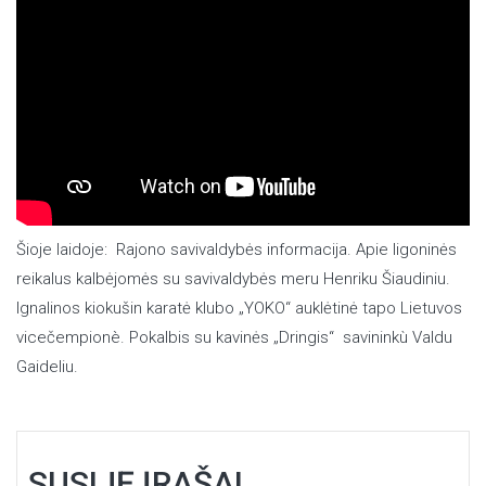
Šioje laidoje: Rajono savivaldybės informacija. Apie ligoninės
reikalus kalbėjomės su savivaldybės meru Henriku Šiaudiniu.
Ignalinos kiokušin karatė klubo „YOKO“ auklėtinė tapo Lietuvos
vicečempionè. Pokalbis su kavinės „Dringis“ savininkù Valdu
Gaideliu.
SUSIJĘ ĮRAŠAI