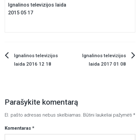
Ignalinos televizijos laida
2015 05 17
Ignalinos televizijos
Ignalinos televizijos
Navigacija
laida 2016 12 18
laida 2017 01 08
tarp
įrašų
Parašykite komentarą
El. pašto adresas nebus skelbiamas.
Būtini laukeliai pažymėti
*
Komentaras
*