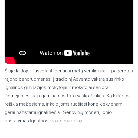
Šioje laidoje: Pasveikinti geriausi metų verslininkai ir pagerbtos
rajono bendruomenės. Į tradicinį Advento vakarą susirinko
Ignalinos gimnazijos mokytojai ir mokytojai senjorai.
Domėjomės, kaip gaminamos tikro vaško žvakės. Ką Kalėdos
reiškia mažiesiems, ir kaip joms ruošiasi kone kiekvienam
gerai pažįstami ignaliniečiai. Senovinių monetų lobio
pristatymas Ignalinos krašto muziejuje.