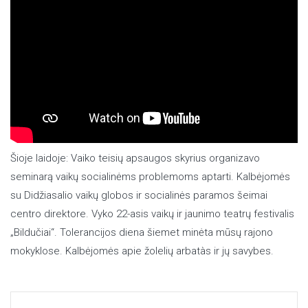
Šioje laidoje: Vaiko teisių apsaugos skyrius organizavo
seminarą vaikų socialinėms problemoms aptarti. Kalbėjomės
su Didžiasalio vaikų globos ir socialinės paramos šeimai
centro direktore. Vyko 22-asis vaikų ir jaunimo teatrų festivalis
„Bildučiai“. Tolerancijos diena šiemet minėta mūsų rajono
mokyklose. Kalbėjomės apie žolelių arbatàs ir jų savybes.