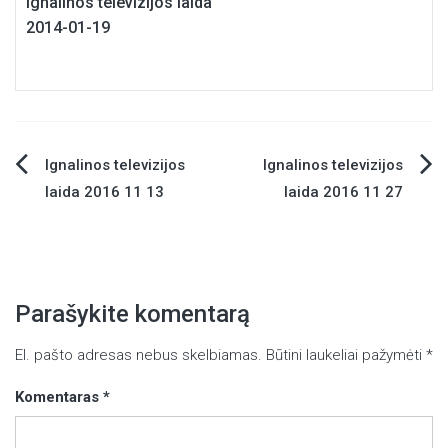
Ignalinos televizijos laida
2014-01-19
Ignalinos televizijos
Ignalinos televizijos
Navigacija
laida 2016 11 13
laida 2016 11 27
tarp
įrašų
Parašykite komentarą
El. pašto adresas nebus skelbiamas.
Būtini laukeliai pažymėti
*
Komentaras
*