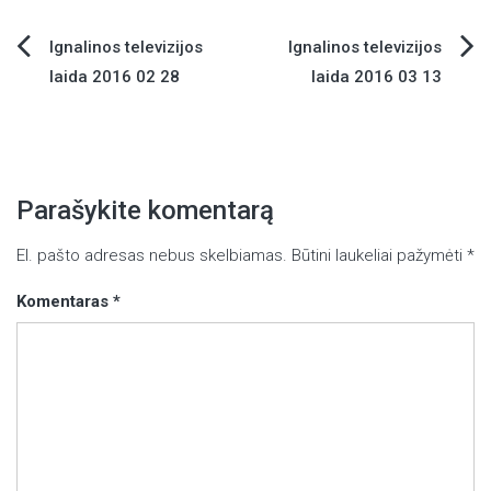
Ignalinos televizijos
Ignalinos televizijos
Navigacija
laida 2016 02 28
laida 2016 03 13
tarp
įrašų
Parašykite komentarą
El. pašto adresas nebus skelbiamas.
Būtini laukeliai pažymėti
*
Komentaras
*