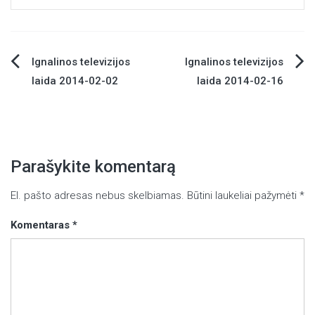
Ignalinos televizijos
Ignalinos televizijos
Navigacija
laida 2014-02-02
laida 2014-02-16
tarp
įrašų
Parašykite komentarą
El. pašto adresas nebus skelbiamas.
Būtini laukeliai pažymėti
*
Komentaras
*