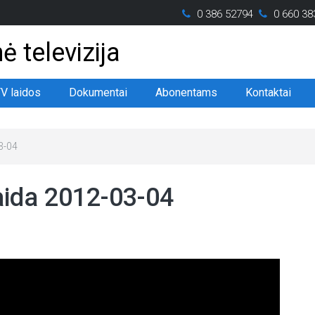
0 386 52794
0 660 38
ė televizija
TV laidos
Dokumentai
Abonentams
Kontaktai
03-04
laida 2012-03-04