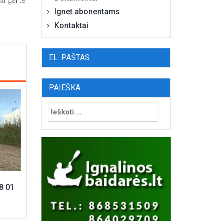
ti galite
Ignet abonentams
Kontaktai
EL. PAŠTAS
PAIEŠKA
Ieškoti:
18 01