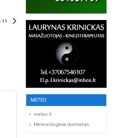
3-11
METEO
meteo.lt
Meteorologiniai duomenys