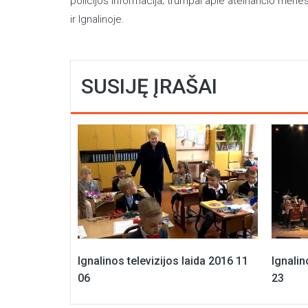
policijos informacija; trumpai apie ateinančio mėnesio 
ir Ignalinoje.
SUSIJĘ ĮRAŠAI
Ignalinos televizijos laida 2016 11
Ignalin
06
23