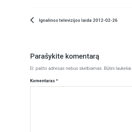
Ignalinos televizijos laida 2012-02-26
Navigacija
tarp
įrašų
Parašykite komentarą
El. pašto adresas nebus skelbiamas.
Būtini laukeli
Komentaras
*