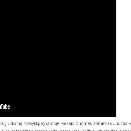
os į vidurinę mokyklą; Ignalinoje viešėjo žinomas žolininkas Juozas R