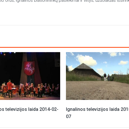
orus; Ignalinos biatlonininkų pasiekimai ir viltys; užuolaidas išsirink
os televizijos laida 2014-02-
Ignalinos televizijos laida 20
07