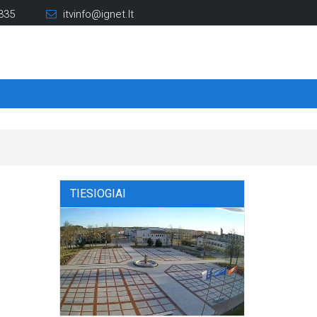
335
itvinfo@ignet.lt
TIESIOGIAI