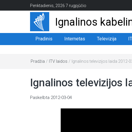
Penktadienis, 2026 7 rugpjūčio
Ignalinos kabelin
Pradinis
Internetas
Televizija
I
Pradžia
/
ITV laidos
/
Ignalinos televizijos laida 2012-
Ignalinos televizijos 
Paskelbta
2012-03-04