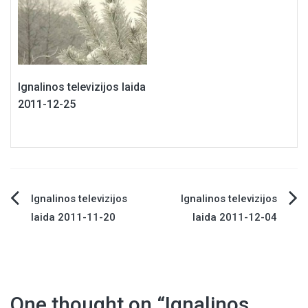
Ignalinos televizijos laida
2011-12-25
Ignalinos televizijos
Ignalinos televizijos
Navigacija
laida 2011-11-20
laida 2011-12-04
tarp
įrašų
One thought on “
Ignalinos