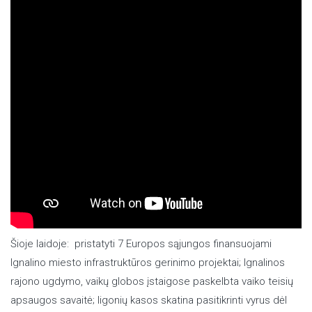
Šioje laidoje: pristatyti 7 Europos sąjungos finansuojami
Ignalino miesto infrastruktūros gerinimo projektai; Ignalinos
rajono ugdymo, vaikų globos įstaigose paskelbta vaiko teisių
apsaugos savaitė; ligonių kasos skatina pasitikrinti vyrus dėl