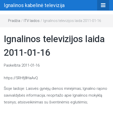
Ignalinos kabelinė televizija
Pradžia
/
ITV laidos
/
Ignalinos televizijos laida 2011-01-16
Ignalinos televizijos laida
2011-01-16
Paskelbta
2011-01-16
https://5RHfj8HaAvQ
Šioje laidoje: Laisvės gynėjų dienos minėjimas; Ignalino rajono
savivaldybės informacija; reoprtažo apie Ignalinos mokyklą
tesinys; atsisveikinimas su šventinėmis eglutėmis;