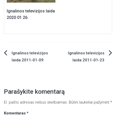
Ignalinos televizijos laida
2020 01 26
Ignalinos televizijos
Ignalinos televizijos
Navigacija
laida 2011-01-09
laida 2011-01-23
tarp
įrašų
Parašykite komentarą
El. pašto adresas nebus skelbiamas.
Būtini laukeliai pažymėti
*
Komentaras
*