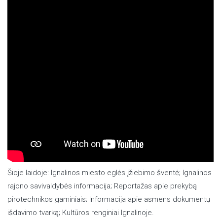
Šioje laidoje: Ignalinos miesto eglės įžiebimo šventė; Ignalinos
rajono savivaldybės informacija; Reportažas apie prekybą
pirotechnikos gaminiais; Informacija apie asmens dokumentų
išdavimo tvarką; Kultūros renginiai Ignalinoje.