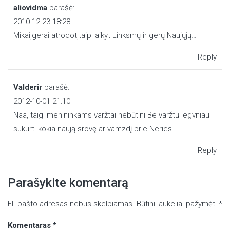
aliovidma
parašė:
2010-12-23 18:28
Mikai,gerai atrodot,taip laikyt Linksmų ir gerų Naujųjų…
Reply
Valderir
parašė:
2012-10-01 21:10
Naa, taigi menininkams varžtai nebūtini Be varžtų legvniau
sukurti kokia naują srovę ar vamzdį prie Neries
Reply
Parašykite komentarą
El. pašto adresas nebus skelbiamas.
Būtini laukeliai pažymėti
*
Komentaras
*